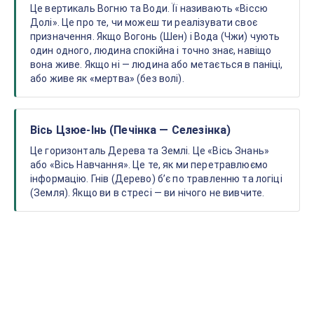
Це вертикаль Вогню та Води. Її називають «Віссю
Долі». Це про те, чи можеш ти реалізувати своє
призначення. Якщо Вогонь (Шен) і Вода (Чжи) чують
один одного, людина спокійна і точно знає, навіщо
вона живе. Якщо ні — людина або метається в паніці,
або живе як «мертва» (без волі).
Вісь Цзюе-Інь (Печінка — Селезінка)
Це горизонталь Дерева та Землі. Це «Вісь Знань»
або «Вісь Навчання». Це те, як ми перетравлюємо
інформацію. Гнів (Дерево) бʼє по травленню та логіці
(Земля). Якщо ви в стресі — ви нічого не вивчите.