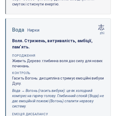
смуток і стиснути енергію.
志
Вода
Нирки
zhì
Воля. Стрижень, витривалість, амбіції,
памʼять.
ПОРОДЖЕННЯ
Живить Дерево: глибинна воля дає силу для нових
починань.
КОНТРОЛЬ
Гасить Вогонь: дисципліна стримує емоційні вибухи
Духу.
Вода → Вогонь (гасить вибухи): це як холодний
компрес на гарячу голову. Глибинний спокій (Вода) не
дає емоційній пожежі (Вогонь) спалити нервову
систему.
ЕМОЦІЯ ДИСБАЛАНСУ