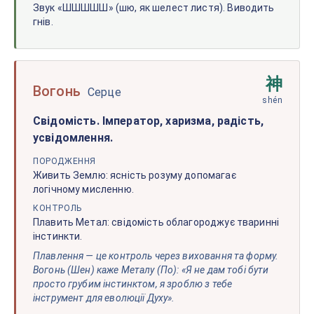
Звук «ШШШШШ» (шю, як шелест листя). Виводить
гнів.
神
Вогонь
Серце
shén
Свідомість. Імператор, харизма, радість,
усвідомлення.
ПОРОДЖЕННЯ
Живить Землю: ясність розуму допомагає
логічному мисленню.
КОНТРОЛЬ
Плавить Метал: свідомість облагороджує тваринні
інстинкти.
Плавлення — це контроль через виховання та форму.
Вогонь (Шен) каже Металу (По): «Я не дам тобі бути
просто грубим інстинктом, я зроблю з тебе
інструмент для еволюції Духу».