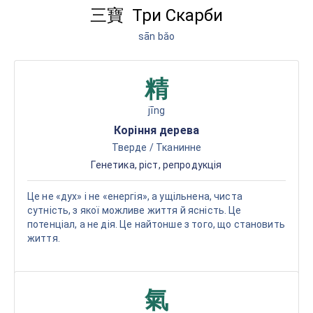
Три Скарби
三寶
sān bǎo
精
jīng
Коріння дерева
Тверде / Тканинне
Генетика, ріст, репродукція
Це не «дух» і не «енергія», а ущільнена, чиста
сутність, з якої можливе життя й ясність. Це
потенціал, а не дія. Це найтонше з того, що становить
життя.
氣