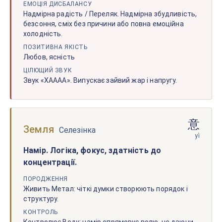
ЕМОЦІЯ ДИСБАЛАНСУ
Надмірна радість / Переляк. Надмірна збудливість,
безсоння, сміх без причини або повна емоційна
холодність.
ПОЗИТИВНА ЯКІСТЬ
Любов, ясність
ЦІЛЮЩИЙ ЗВУК
Звук «ХАААА». Випускає зайвий жар і напругу.
意
Земля
Селезінка
yì
Намір. Логіка, фокус, здатність до
концентрації.
ПОРОДЖЕННЯ
Живить Метал: чіткі думки створюють порядок і
структуру.
КОНТРОЛЬ