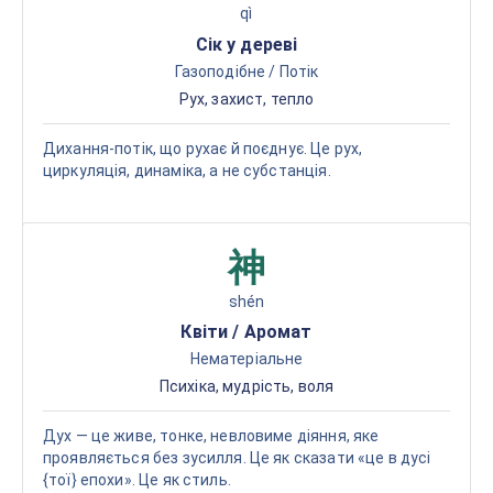
qì
Сік у дереві
Газоподібне / Потік
Рух, захист, тепло
Дихання-потік, що рухає й поєднує. Це рух,
циркуляція, динаміка, а не субстанція.
神
shén
Квіти / Аромат
Нематеріальне
Психіка, мудрість, воля
Дух — це живе, тонке, невловиме діяння, яке
проявляється без зусилля. Це як сказати «це в дусі
{тої} епохи». Це як стиль.