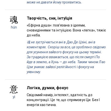
може не давати йому проявитись.
魂
Творчість, сни, інтуїція
«Ефірна душа»: повʼязана з ідеями,
hún
сновидіннями та інтуїцією. Вона «легка», тяжіє
до неба.
魂 не зустрічається ані в Дао Де Цзіні, ані в
коментарях. Скоріш за все, це зроблено свідомо
для усунення зайвого фокусу на цьому терміні.
За традицією вважається, що після смерті По
йде в землю, а Хунь — до неба. Таким чином Лао
Цзи уникає зайвої релігійності і фокусу на
уявному.
意
Логіка, думки, фокус
Свідомий намір, інтелект, здатність до
yì
концентрації. Це те, що спрямовує Ци. Без І
енергія хаотична.