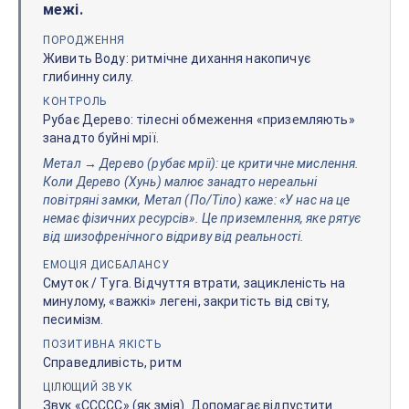
межі.
ПОРОДЖЕННЯ
Живить Воду: ритмічне дихання накопичує
глибинну силу.
КОНТРОЛЬ
Рубає Дерево: тілесні обмеження «приземляють»
занадто буйні мрії.
Метал → Дерево (рубає мрії): це критичне мислення.
Коли Дерево (Хунь) малює занадто нереальні
повітряні замки, Метал (По/Тіло) каже: «У нас на це
немає фізичних ресурсів». Це приземлення, яке рятує
від шизофренічного відриву від реальності.
ЕМОЦІЯ ДИСБАЛАНСУ
Смуток / Туга. Відчуття втрати, зацикленість на
минулому, «важкі» легені, закритість від світу,
песимізм.
ПОЗИТИВНА ЯКІСТЬ
Справедливість, ритм
ЦІЛЮЩИЙ ЗВУК
Звук «ССССС» (як змія). Допомагає відпустити