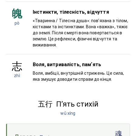
魄
Інстинкти, тілесність, відчуття
«Тваринна / Тілесна душа»: повʼязана з тілом,
pò
кістками та інстинктами. Вона «важка», тяжіє
до землі. Після смерті вона повертається в
землю. Це рефлекси, фізичні відчуття та
виживання.
志
Воля, витривалість, памʼять
Воля, амбіції, внутрішній стрижень. Це сила,
zhì
яка змушує доводити справи до кінця.
Пʼять стихій
五行
wǔ xíng
魂