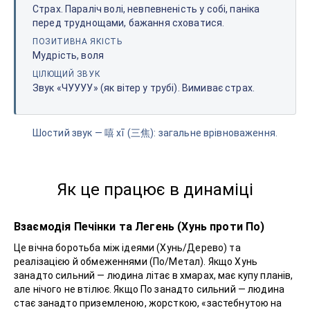
Страх. Параліч волі, невпевненість у собі, паніка
перед труднощами, бажання сховатися.
ПОЗИТИВНА ЯКІСТЬ
Мудрість, воля
ЦІЛЮЩИЙ ЗВУК
Звук «ЧУУУУ» (як вітер у трубі). Вимиває страх.
Шостий звук — 嘻 xī (三焦): загальне врівноваження.
Як це працює в динаміці
Взаємодія Печінки та Легень (Хунь проти По)
Це вічна боротьба між ідеями (Хунь/Дерево) та
реалізацією й обмеженнями (По/Метал). Якщо Хунь
занадто сильний — людина літає в хмарах, має купу планів,
але нічого не втілює. Якщо По занадто сильний — людина
стає занадто приземленою, жорсткою, «застебнутою на