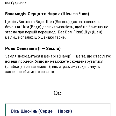
всі ґудзики».
Взаємодія Серця та Нирок (Шен та Чжи)
Це вісь Вогню та Води. Шен (Вогонь) дає натхнення та
бачення. Чжи (Вода) дає витривалість, щоб це бачення не
згасло при першій перешкоді. Без Волі (Чжи) Дух (Шен) —
це лише спалах, що швидко гасне.
Роль Селезінки (І — Земля)
Земля знаходиться в центрі. І (Намір) — це те, що стабілізує
всі інші процеси. Якщо ви не можете сконцентруватися
(слабке І), то ваші емоції (гнів, страх, смуток) почнуть
хаотично «бити» по органах.
Осі
Вісь Шао-Інь (Серце — Нирки)