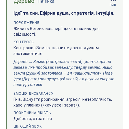
Дерево
Печінка
hún
Ідеї та сни. Ефірна душа, стратегія, інтуїція.
ПОРОДЖЕННЯ
Живить Вогонь: ваші мрії дають паливо для
свідомості.
КОНТРОЛЬ
Контролює Землю: плани не дають думкам
застоюватися.
Дерево → Земля (контролює застій): уявіть коріння
дерева, яке пробиває залежалу, тверду землю. Якщо
земля (думки) застоялася — ви «зациклилися». Нова
ідея (Дерево) розпушує цей застій, змушуючи енергію
знову рухатися.
ЕМОЦІЯ ДИСБАЛАНСУ
Гнів. Відчуття розпирання, агресія, нетерплячість,
хаос у планах («хочу все і зараз»).
ПОЗИТИВНА ЯКІСТЬ
Доброта, стратегія
ЦІЛЮЩИЙ ЗВУК