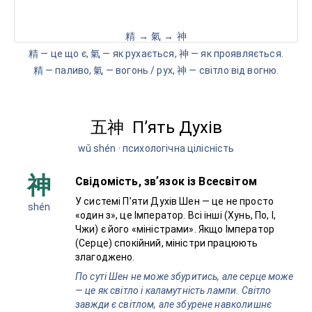
精 → 氣 → 神
精 — це що є, 氣 — як рухається, 神 — як проявляється.
精 — паливо, 氣 — вогонь / рух, 神 — світло від вогню.
Пʼять Духів
五神
wǔ shén · психологічна цілісність
神
Свідомість, звʼязок із Всесвітом
У системі Пʼяти Духів Шен — це не просто
shén
«один з», це Імператор. Всі інші (Хунь, По, І,
Чжи) є його «міністрами». Якщо Імператор
(Серце) спокійний, міністри працюють
злагоджено.
По суті Шен не може збуритись, але серце може
— це як світло і каламутність лампи. Світло
завжди є світлом, але збурене навколишнє