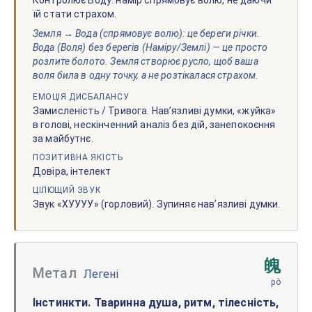
Контролює Воду: намір спрямовує волю, не даючи
їй стати страхом.
Земля → Вода (спрямовує волю): це береги річки.
Вода (Воля) без берегів (Наміру/Землі) — це просто
розлите болото. Земля створює русло, щоб ваша
воля била в одну точку, а не розтікалася страхом.
ЕМОЦІЯ ДИСБАЛАНСУ
Замисленість / Тривога. Навʼязливі думки, «жуйка»
в голові, нескінченний аналіз без дій, занепокоєння
за майбутнє.
ПОЗИТИВНА ЯКІСТЬ
Довіра, інтелект
ЦІЛЮЩИЙ ЗВУК
Звук «ХУУУУ» (горловий). Зупиняє навʼязливі думки.
魄
Метал
Легені
pò
Інстинкти. Тваринна душа, ритм, тілесність,