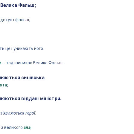
я Велика Фальш;
ідступ і фальш;
ь це і уникають його.
я
-- тоді виникає Велика Фальш.
являються синівська
ота
;
являються віддані міністри.
 зʼявляються герої.
 з великого
зла
,