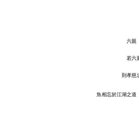
六親
若六
則孝慈
魚相忘於江湖之道