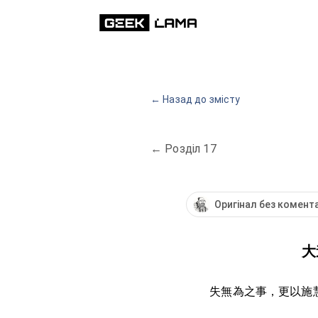
← Назад до змісту
←
Розділ 17
Оригінал без комент
大
失無為之事，更以施