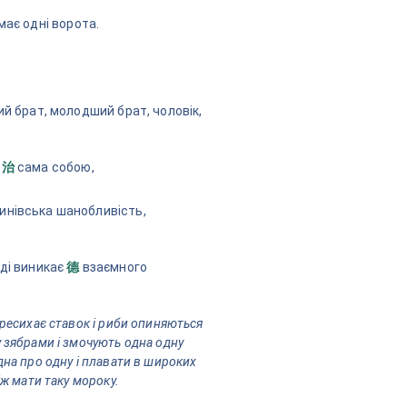
має одні ворота.
ий брат, молодший брат, чоловік,
а
сама собою,
治
инівська шанобливість,
оді виникає
взаємного
德
ересихає ставок і риби опиняються
 зябрами і змочують одна одну
дна про одну і плавати в широких
іж мати таку мороку.