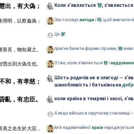
Коли зʼявляється
, зʼявляєтьс
慧出，有大偽；
智
Застосовує
методи
і
, щоб вивчати п
明
術用明，以察姦偽；
Це
.
智
прагне бачити форми і прояви,
знают
物
睹形見，物知避之。
Отже, коли зʼявляється
і
мудруванн
智
智慧出則大偽生也。
Шість родичів не в злагоді -- зʼ
不和，有孝慈；
шанобливість і батьківська
добр
коли країна в темряві і хаосі, зʼ
昏亂，有忠臣。
А якщо військо в скрутному становищі --
Імʼя надзвичайної
краси
народжується
甚美之名生於大惡，