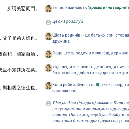
те, що називають
"красиве і потворне"
所謂美惡同門。
Це як з
розділу 2
.
Шість родичів -- це батько, син, старш
，父子兄弟夫婦也。
дружина.
Якщо шість родичів у злагоді, держав
親自和，國家自治，
тоді люди не знають де знаходяться с
忠臣不知其所在矣。
батьківська доброта і віддані міністри.
Коли риби забувають
річок і озер, т
道
，則相濡之德生也。
зволоження.
У Чжуан-Цзи (Розділ 6) сказано: Коли п
на суходолі, вони зволожують одна одну
слиною. Проте їм краще було б забути о
просторах багатоводних річок і озер, ан