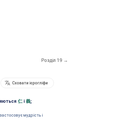
Розділ 19
→
Сховати ієрогліфи
ляються
і
;
仁
義
 застосовує мудрість і