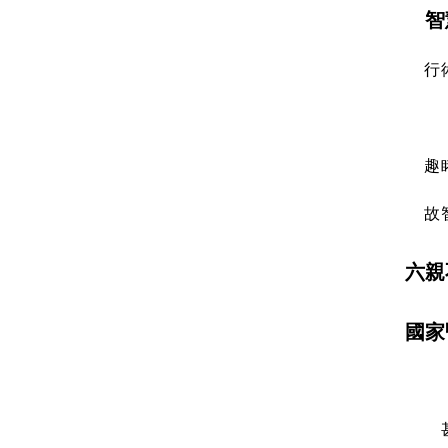
智
行
趣
故
六親
國家