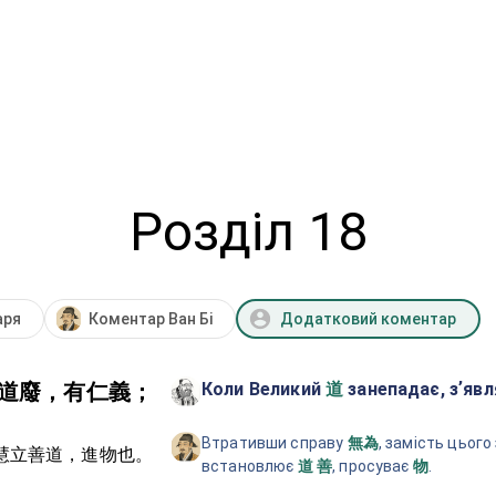
Розділ 18
аря
Коментар Ван Бі
Додатковий коментар
Коли Великий
занепадає, зʼяв
道廢，有仁義；
道
Втративши справу
, замість цього
無為
慧立善道，進物也。
встановлює
, просуває
.
道
善
物