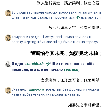
眾人迷於美進，惑於榮利，欲進心競，
Усі люди засліплені красою і просуванням, заплутані в
славі та вигоді, бажають просуватися,
змагаються,
心
故熙熙如享太牢，如春登臺也。
тому вони «радісні і метушливі, немов приносять
велику жертву, ніби навесні підіймаються на терасу».
我獨怕兮其未兆，如嬰兒之未孩；
Я один
спокійний
,
! Ще не маю ознак, ніби
兮
немовля, що ще не почало
гратися
;
言我廓然，無形之可名，兆之可舉，
Сказано: я
широкий
і розлогий, без форми, яку можна
назвати, без ознаки, яку можна показати,
如嬰兒之未能孩也。