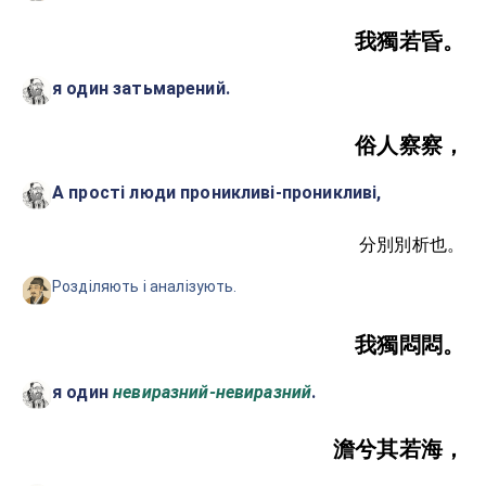
我獨若昏。
я один затьмарений.
俗人察察，
А прості люди проникливі-проникливі,
分別別析也。
Розділяють і аналізують.
我獨悶悶。
я один
невиразний-невиразний
.
澹兮其若海，