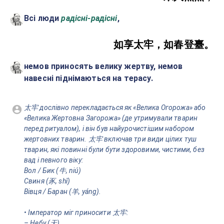
Всі люди
радісні-радісні
,
如享太牢，如春登臺。
немов приносять велику жертву, немов
навесні піднімаються на терасу.
太牢 дослівно перекладається як «Велика Огорожа» або
«Велика Жертовна Загорожа» (де утримували тварин
перед ритуалом), і він був найурочистішим набором
жертовних тварин. 太牢 включав три види цілих туш
тварин, які повинні були бути здоровими, чистими, без
вад і певного віку:
Вол / Бик (牛, niú)
Свиня (豕, shǐ)
Вівця / Баран (羊, yáng).
• Імператор міг приносити 太牢:
– Небу (天)