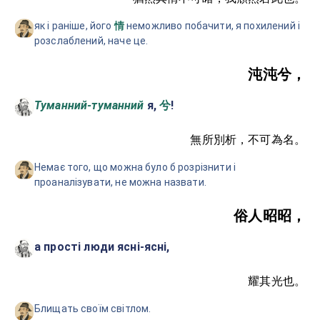
як і раніше, його
неможливо побачити, я похилений і
情
розслаблений, наче це.
沌沌兮，
Туманний-туманний
я,
!
兮
無所別析，不可為名。
Немає того, що можна було б розрізнити і
проаналізувати, не можна назвати.
俗人昭昭，
а прості люди ясні-ясні,
耀其光也。
Блищать своїм світлом.