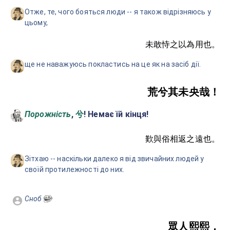
Отже, те, чого бояться люди -- я також відрізняюсь у
цьому,
未敢恃之以為用也。
ще не наважуюсь покластись на це як на засіб дії.
荒兮其未央哉！
Порожність
,
! Немає їй кінця!
兮
歎與俗相返之遠也。
Зітхаю -- наскільки далеко я від звичайних людей у
своїй протилежності до них.
Сноб
眾人熙熙，