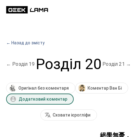
← Назад до змісту
Розділ 20
←
Розділ 19
Розділ 21
→
Оригінал без коментаря
Коментар Ван Бі
Додатковий коментар
Сховати ієрогліфи
絕學無憂，