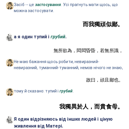
Засіб -- це
застосування
. Усі прагнуть мати щось, що
можна застосувати.
而我獨頑似鄙。
а я один тупий і
грубий
.
無所欲為，悶悶昏昏，若無所識，
Не маю бажання щось робити, невиразний-
невиразний, туманний-туманний, немов нічого не знаю,
故曰，頑且鄙也。
тому й сказано: тупий і
грубий
.
我獨異於人，而貴食母。
Я один відрізняюсь від інших людей і ціную
живлення від Матері.