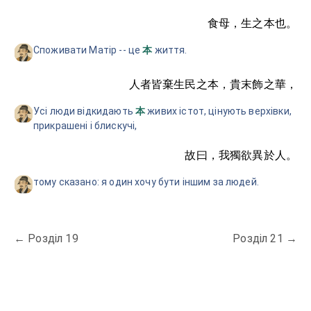
食母，生之本也。
Споживати Матір -- це
життя.
本
人者皆棄生民之本，貴末飾之華，
Усі люди відкидають
живих істот, цінують верхівки,
本
прикрашені і блискучі,
故曰，我獨欲異於人。
тому сказано: я один хочу бути іншим за людей.
←
Розділ 19
Розділ 21
→