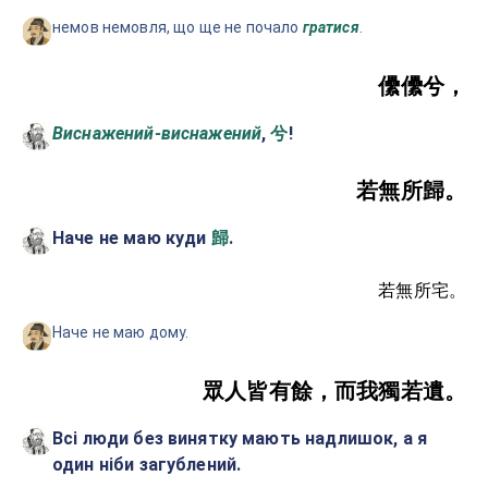
немов немовля, що ще не почало
гратися
.
儽儽兮，
Виснажений-виснажений
,
!
兮
若無所歸。
Наче не маю куди
.
歸
若無所宅。
Наче не маю дому.
眾人皆有餘，而我獨若遺。
Всі люди без винятку мають надлишок, а я
один ніби загублений.