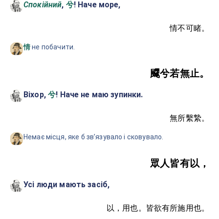
Спокійний
,
! Наче море,
兮
情不可睹。
не побачити.
情
飂兮若無止。
Віхор,
! Наче не маю зупинки.
兮
無所繫縶。
Немає місця, яке б звʼязувало і сковувало.
眾人皆有以，
Усі люди мають засіб,
以，用也。皆欲有所施用也。