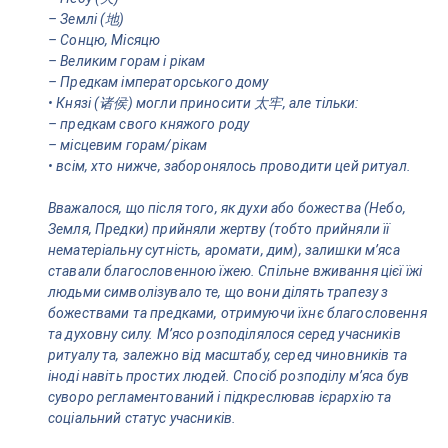
– Землі (地)
– Сонцю, Місяцю
– Великим горам і рікам
– Предкам імператорського дому
• Князі (诸侯) могли приносити 太牢, але тільки:
– предкам свого княжого роду
– місцевим горам/рікам
• всім, хто нижче, заборонялось проводити цей ритуал.
Вважалося, що після того, як духи або божества (Небо,
Земля, Предки) прийняли жертву (тобто прийняли її
нематеріальну сутність, аромати, дим), залишки мʼяса
ставали благословенною їжею. Спільне вживання цієї їжі
людьми символізувало те, що вони ділять трапезу з
божествами та предками, отримуючи їхнє благословення
та духовну силу. Мʼясо розподілялося серед учасників
ритуалу та, залежно від масштабу, серед чиновників та
іноді навіть простих людей. Спосіб розподілу мʼяса був
суворо регламентований і підкреслював ієрархію та
соціальний статус учасників.