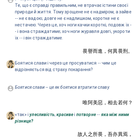
Те, що є справді правильним, не втрачає істини своєї
природи й життя. Тому зрощене не є надміром, а зайве
-- не є вадою; довге не є надлишком, коротке не є
нестачею. Через це, хоч ноги качки короткі, подовж їх -
- і вона страждатиме; хоч ноги журавля довгі, укороти
їх -- і він страждатиме.
畏譽而進，何異畏刑。
Боятися слави і через це просуватися -- чим це
відрізняється від страху покарання?
Боятися слави -- це як боятися втратити славу.
唯阿美惡，相去若何？
«так» і
улесливість
,
красиве
і
потворне
--
яка між ними
різниця?
故人之所畏，吾亦異焉，