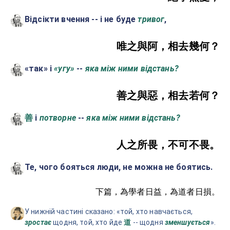
Відсікти вчення -- і не буде
тривог
,
唯之與阿，相去幾何？
«так» і
«угу»
--
яка між ними відстань?
善之與惡，相去若何？
і
потворне
--
яка між ними відстань?
善
人之所畏，不可不畏。
Те, чого бояться люди, не можна не боятись.
下篇，為學者日益，為道者日損。
У нижній частині сказано: «той, хто навчається,
зростає
щодня, той, хто йде
-- щодня
зменшується
».
道