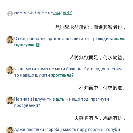
Нижня частина -- це
розділ 48
.
然則學求益所能，而進其智者也，
Отже, навчання прагне збільшити те, що людина
може
,
і
просуває
,
智
若將無欲而足，何求於益。
якщо мати намір не мати бажань і бути задоволеним,
то навіщо шукати
зростання
?
不知而中，何求於進。
Не знати і влучити в
ціль
-- нащо тоді прагнути
просування?
夫燕雀有匹，鳩鴿有仇，
Адже ластівки і горобці мають пару, горлиці і голуби