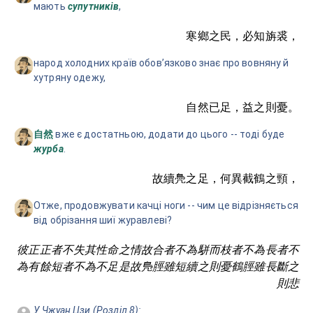
мають
супутників
,
寒鄉之民，必知旃裘，
народ холодних країв обовʼязково знає про вовняну й
хутряну одежу,
自然已足，益之則憂。
вже є достатньою, додати до цього -- тоді буде
自然
журба
.
故續鳧之足，何異截鶴之頸，
Отже, продовжувати качці ноги -- чим це відрізняється
від обрізання шиї журавлеві?
彼正正者不失其性命之情故合者不為駢而枝者不為長者不
為有餘短者不為不足是故鳬脛雖短續之則憂鶴脛雖長斷之
則悲