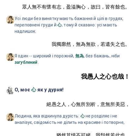
眾人無不有懷有志，盈溢胸心，故曰，皆有餘也。
Усі люди без винятку мають бажання й цілі в грудях,
переповнені груди й
, тому й сказано: усі мають
心
надлишок.
我獨廓然，無為無欲，若遺失之也。
Я один -- широкий і порожній,
, без бажань, ніби
無為
загублений
.
我愚人之心也哉！
О, моє
як у дурня!
心
絕愚之人，心無所別析，意無所美惡，
Людина, яка відкинула дурість:
не розділяє і не
心
аналізує, свідомість не ділить на красиве і потворне,
猶然其情不可睹，我頹然若此也。